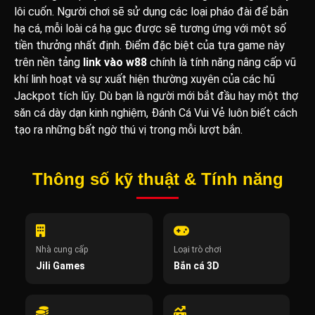
lôi cuốn. Người chơi sẽ sử dụng các loại pháo đài để bắn
hạ cá, mỗi loài cá hạ gục được sẽ tương ứng với một số
tiền thưởng nhất định. Điểm đặc biệt của tựa game này
trên nền tảng
link vào w88
chính là tính năng nâng cấp vũ
khí linh hoạt và sự xuất hiện thường xuyên của các hũ
Jackpot tích lũy. Dù bạn là người mới bắt đầu hay một thợ
săn cá dày dạn kinh nghiệm, Đánh Cá Vui Vẻ luôn biết cách
tạo ra những bất ngờ thú vị trong mỗi lượt bắn.
Thông số kỹ thuật & Tính năng
Nhà cung cấp
Loại trò chơi
Jili Games
Bắn cá 3D