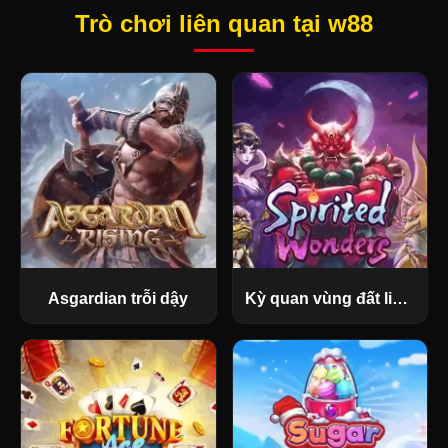
Trò chơi liên quan tại w88
Asgardian trỗi dậy
Kỳ quan vùng đất linh hồn