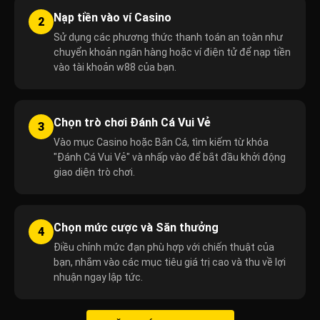
Nạp tiền vào ví Casino
2
Sử dụng các phương thức thanh toán an toàn như
chuyển khoản ngân hàng hoặc ví điện tử để nạp tiền
vào tài khoản w88 của bạn.
Chọn trò chơi Đánh Cá Vui Vẻ
3
Vào mục Casino hoặc Bắn Cá, tìm kiếm từ khóa
"Đánh Cá Vui Vẻ" và nhấp vào để bắt đầu khởi động
giao diện trò chơi.
Chọn mức cược và Săn thưởng
4
Điều chỉnh mức đạn phù hợp với chiến thuật của
bạn, nhắm vào các mục tiêu giá trị cao và thu về lợi
nhuận ngay lập tức.