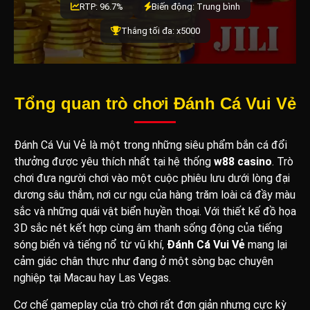
RTP: 96.7%
Biến động: Trung bình
Thắng tối đa: x5000
Tổng quan trò chơi Đánh Cá Vui Vẻ
Đánh Cá Vui Vẻ là một trong những siêu phẩm bắn cá đổi
thưởng được yêu thích nhất tại hệ thống
w88 casino
. Trò
chơi đưa người chơi vào một cuộc phiêu lưu dưới lòng đại
dương sâu thẳm, nơi cư ngụ của hàng trăm loài cá đầy màu
sắc và những quái vật biển huyền thoại. Với thiết kế đồ họa
3D sắc nét kết hợp cùng âm thanh sống động của tiếng
sóng biển và tiếng nổ từ vũ khí,
Đánh Cá Vui Vẻ
mang lại
cảm giác chân thực như đang ở một sòng bạc chuyên
nghiệp tại Macau hay Las Vegas.
Cơ chế gameplay của trò chơi rất đơn giản nhưng cực kỳ