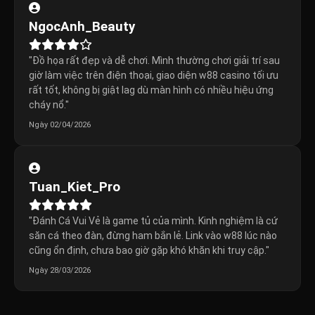
NgocAnh_Beauty
"Đồ họa rất đẹp và dễ chơi. Mình thường chơi giải trí sau
giờ làm việc trên điện thoại, giao diện w88 casino tối ưu
rất tốt, không bị giật lag dù màn hình có nhiều hiệu ứng
cháy nổ."
Ngày 02/04/2026
Tuan_Kiet_Pro
"Đánh Cá Vui Vẻ là game tủ của mình. Kinh nghiệm là cứ
săn cá theo đàn, đừng ham bắn lẻ. Link vào w88 lúc nào
cũng ổn định, chưa bao giờ gặp khó khăn khi truy cập."
Ngày 28/03/2026