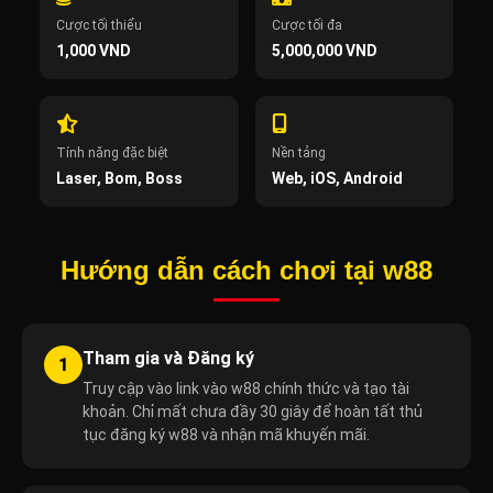
Cược tối thiểu
Cược tối đa
1,000 VND
5,000,000 VND
Tính năng đặc biệt
Nền tảng
Laser, Bom, Boss
Web, iOS, Android
Hướng dẫn cách chơi tại w88
Tham gia và Đăng ký
1
Truy cập vào link vào w88 chính thức và tạo tài
khoản. Chỉ mất chưa đầy 30 giây để hoàn tất thủ
tục đăng ký w88 và nhận mã khuyến mãi.