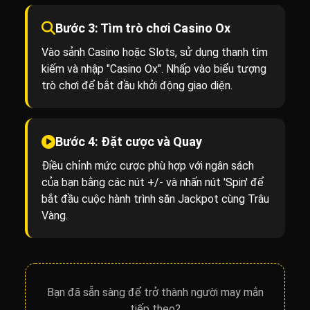
Bước 3: Tìm trò chơi Casino Ox
Vào sảnh Casino hoặc Slots, sử dụng thanh tìm
kiếm và nhập "Casino Ox". Nhấp vào biểu tượng
trò chơi để bắt đầu khởi động giao diện.
Bước 4: Đặt cược và Quay
Điều chỉnh mức cược phù hợp với ngân sách
của bạn bằng các nút +/- và nhấn nút 'Spin' để
bắt đầu cuộc hành trình săn Jackpot cùng Trâu
Vàng.
Bạn đã sẵn sàng để trở thành người may mắn
tiếp theo?