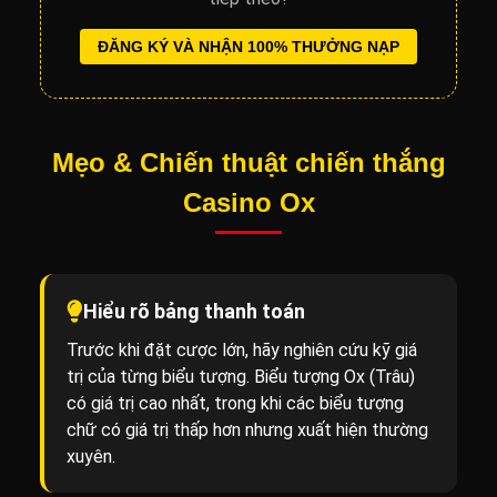
ĐĂNG KÝ VÀ NHẬN 100% THƯỞNG NẠP
Mẹo & Chiến thuật chiến thắng
Casino Ox
Hiểu rõ bảng thanh toán
Trước khi đặt cược lớn, hãy nghiên cứu kỹ giá
trị của từng biểu tượng. Biểu tượng Ox (Trâu)
có giá trị cao nhất, trong khi các biểu tượng
chữ có giá trị thấp hơn nhưng xuất hiện thường
xuyên.