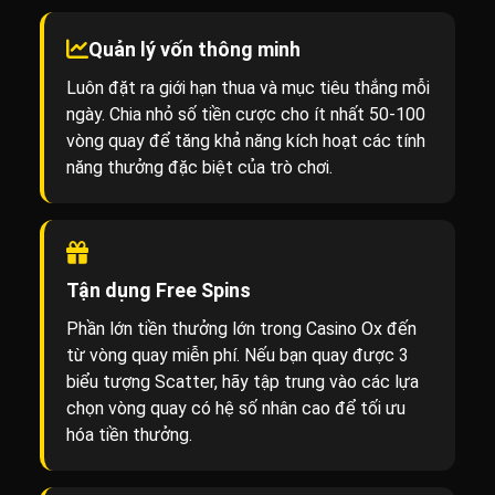
Quản lý vốn thông minh
Luôn đặt ra giới hạn thua và mục tiêu thắng mỗi
ngày. Chia nhỏ số tiền cược cho ít nhất 50-100
vòng quay để tăng khả năng kích hoạt các tính
năng thưởng đặc biệt của trò chơi.
Tận dụng Free Spins
Phần lớn tiền thưởng lớn trong Casino Ox đến
từ vòng quay miễn phí. Nếu bạn quay được 3
biểu tượng Scatter, hãy tập trung vào các lựa
chọn vòng quay có hệ số nhân cao để tối ưu
hóa tiền thưởng.