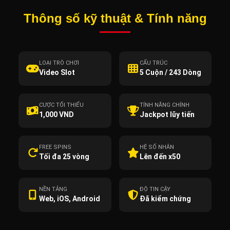
Thông số kỹ thuật & Tính năng
LOẠI TRÒ CHƠI
CẤU TRÚC
Video Slot
5 Cuộn / 243 Dòng
CƯỢC TỐI THIỂU
TÍNH NĂNG CHÍNH
1,000 VND
Jackpot lũy tiến
FREE SPINS
HỆ SỐ NHÂN
Tối đa 25 vòng
Lên đến x50
NỀN TẢNG
ĐỘ TIN CẬY
Web, iOS, Android
Đã kiểm chứng