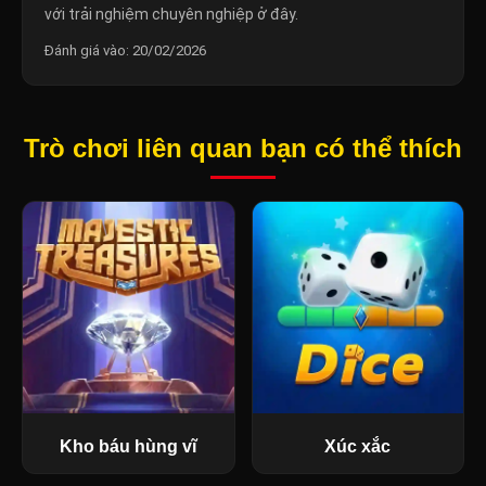
với trải nghiệm chuyên nghiệp ở đây.
Đánh giá vào: 20/02/2026
Trò chơi liên quan bạn có thể thích
Kho báu hùng vĩ
Xúc xắc