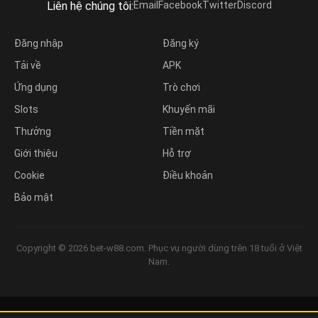
Liên hệ chúng tôi:
Email
Facebook
Twitter
Discord
Đăng nhập
Đăng ký
Tải về
APK
Ứng dụng
Trò chơi
Slots
Khuyến mãi
Thưởng
Tiền mặt
Giới thiệu
Hỗ trợ
Cookie
Điều khoản
Bảo mật
Copyright © 2026 bet-w88.com. Phục vụ người dùng trên 18 tuổi ở Việt
Nam.