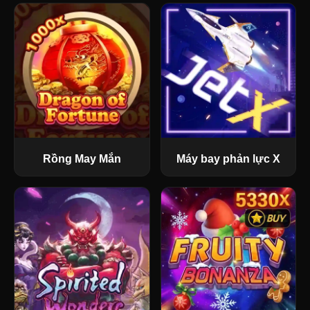
Rồng May Mắn
Máy bay phản lực X