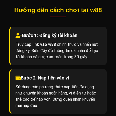
Hướng dẫn cách chơi tại w88
Bước 1: Đăng ký tài khoản
Truy cập
link vào w88
chính thức và nhấn nút
đăng ký. Điền đầy đủ thông tin cá nhân để tạo
tài khoản cá cược an toàn trong 30 giây.
Bước 2: Nạp tiền vào ví
Sử dụng các phương thức nạp tiền đa dạng
như chuyển khoản ngân hàng, ví điện tử hoặc
thẻ cào để nạp vốn. Đừng quên nhận khuyến
mãi nạp đầu.