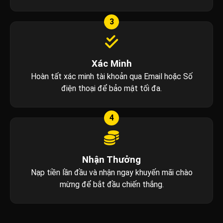
3
Xác Minh
Hoàn tất xác minh tài khoản qua Email hoặc Số
điện thoại để bảo mật tối đa.
4
Nhận Thưởng
Nạp tiền lần đầu và nhận ngay khuyến mãi chào
mừng để bắt đầu chiến thắng.