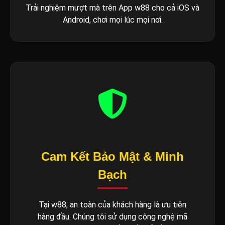
Trải nghiệm mượt mà trên App w88 cho cả iOS và
Android, chơi mọi lúc mọi nơi.
Cam Kết Bảo Mật & Minh
Bạch
Tại w88, an toàn của khách hàng là ưu tiên
hàng đầu. Chúng tôi sử dụng công nghệ mã