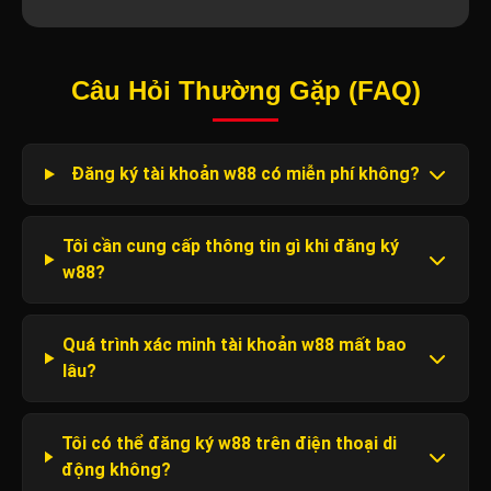
Câu Hỏi Thường Gặp (FAQ)
Đăng ký tài khoản w88 có miễn phí không?
Tôi cần cung cấp thông tin gì khi đăng ký
w88?
Quá trình xác minh tài khoản w88 mất bao
lâu?
Tôi có thể đăng ký w88 trên điện thoại di
động không?