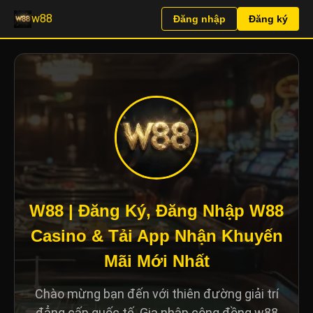
w88
Đăng nhập
Đăng ký
W88 | Đăng Ký, Đăng Nhập W88
Casino & Tải App Nhận Khuyến
Mãi Mới Nhất
Chào mừng bạn đến với thiên đường giải trí
đẳng cấp quốc tế. Gia nhập cộng đồng w88