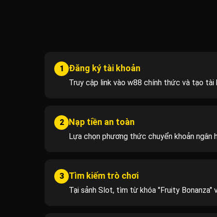
Đăng ký tài khoản
1
Truy cập link vào w88 chính thức và tạo tài 
Nạp tiền an toàn
2
Lựa chọn phương thức chuyển khoản ngân hàn
Tìm kiếm trò chơi
3
Tại sảnh Slot, tìm từ khóa "Fruity Bonanza" 