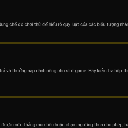
 dụng chế độ chơi thử để hiểu rõ quy luật của các biểu tượng nh
ả và thưởng nạp dành riêng cho slot game. Hãy kiểm tra hộp thư
đạt được mức thắng mục tiêu hoặc chạm ngưỡng thua cho phép, hãy