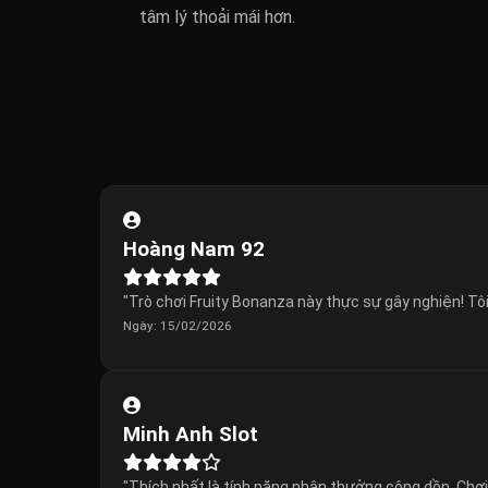
tâm lý thoải mái hơn.
Hoàng Nam 92
"Trò chơi Fruity Bonanza này thực sự gây nghiện! Tôi
Ngày: 15/02/2026
Minh Anh Slot
"Thích nhất là tính năng nhân thưởng cộng dồn. Chơi