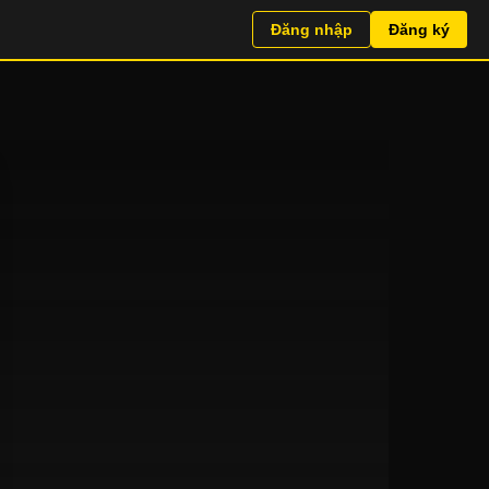
Đăng nhập
Đăng ký