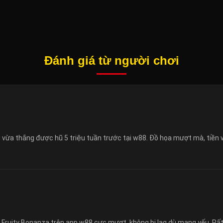
Đánh giá từ người chơi
 vừa thắng được hũ 5 triệu tuần trước tại w88. Đồ họa mượt mà, tiền v
 Fruity Bonanza trên app w88 cực mượt, không bị lag dù mạng yếu. Rất